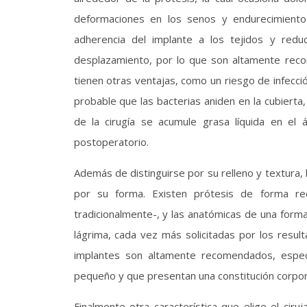
deformaciones en los senos y endurecimiento d
adherencia del implante a los tejidos y red
desplazamiento, por lo que son altamente recom
tienen otras ventajas, como un riesgo de infecc
probable que las bacterias aniden en la cubiert
de la cirugía se acumule grasa líquida en el 
postoperatorio.
Además de distinguirse por su relleno y textura,
por su forma. Existen prótesis de forma re
tradicionalmente-, y las anatómicas de una for
lágrima, cada vez más solicitadas por los resul
implantes son altamente recomendados, espe
pequeño y que presentan una constitución corpor
Finalmente otra característica que elige el ciru