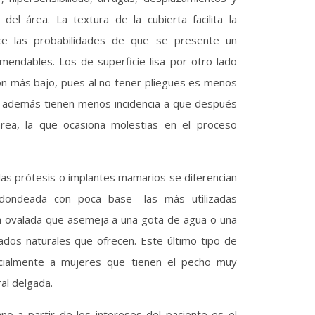
el área. La textura de la cubierta facilita la
uce las probabilidades de que se presente un
endables. Los de superficie lisa por otro lado
ión más bajo, pues al no tener pliegues es menos
a, además tienen menos incidencia a que después
área, la que ocasiona molestias en el proceso
 las prótesis o implantes mamarios se diferencian
dondeada con poca base -las más utilizadas
ma ovalada que asemeja a una gota de agua o una
tados naturales que ofrecen. Este último tipo de
cialmente a mujeres que tienen el pecho muy
al delgada.
jano a partir de los intereses del paciente es el