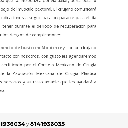
a que se introduzca por vía axilar, periareolar o
ajo del músculo pectoral. El cirujano comunicará
indicaciones a seguir para prepararte para el día
s tener durante el periodo de recuperación para
r los riesgos de complicaciones.
mento de busto en Monterrey
con un cirujano
ontacto con nosotros, con gusto les agendaremos
ta certificado por el Consejo Mexicano de Cirugía
e la Asociación Mexicana de Cirugía Plástica
s servicios y su trato amable que les ayudará a
eso.
41936034
8141936035
y