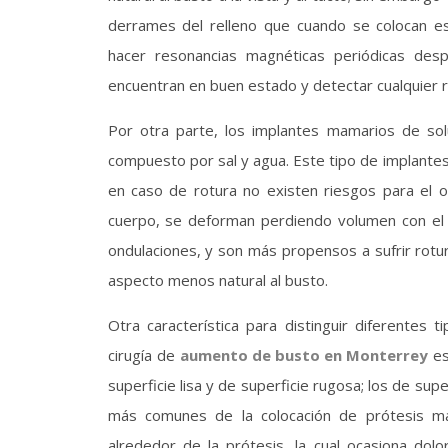
derrames del relleno que cuando se colocan e
hacer resonancias magnéticas periódicas des
encuentran en buen estado y detectar cualquier 
Por otra parte, los implantes mamarios de solu
compuesto por sal y agua. Este tipo de implante
en caso de rotura no existen riesgos para el 
cuerpo, se deforman perdiendo volumen con el
ondulaciones, y son más propensos a sufrir rotur
aspecto menos natural al busto.
Otra característica para distinguir diferente
cirugía de
aumento de busto en Monterrey
es
superficie lisa y de superficie rugosa; los de sup
más comunes de la colocación de prótesis ma
alrededor de la prótesis, la cual ocasiona dolo