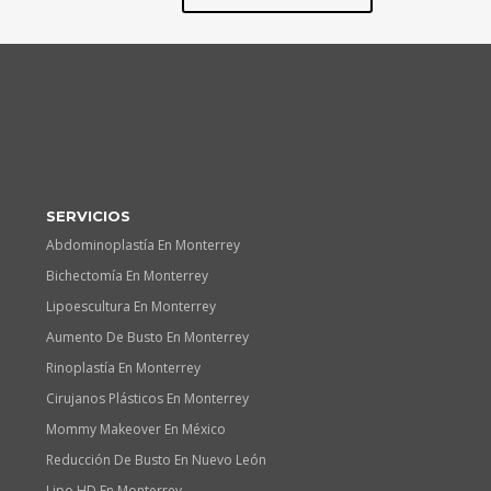
SERVICIOS
Abdominoplastía En Monterrey
Bichectomía En Monterrey
Lipoescultura En Monterrey
Aumento De Busto En Monterrey
Rinoplastía En Monterrey
Cirujanos Plásticos En Monterrey
Mommy Makeover En México
Reducción De Busto En Nuevo León
Lipo HD En Monterrey