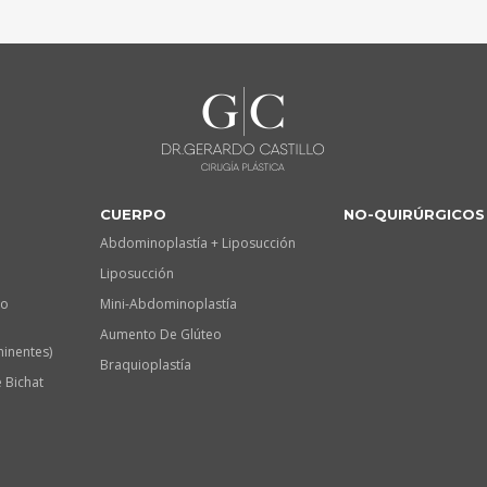
CUERPO
NO-QUIRÚRGICOS
Abdominoplastía + Liposucción
Liposucción
lo
Mini-Abdominoplastía
Aumento De Glúteo
minentes)
Braquioplastía
 Bichat