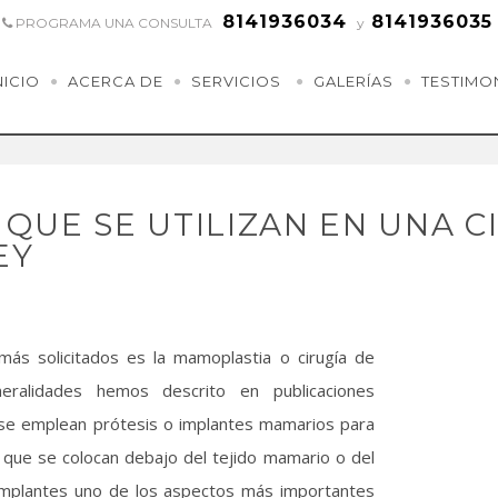
8141936034
8141936035
PROGRAMA UNA CONSULTA
y
NICIO
ACERCA DE
SERVICIOS
GALERÍAS
TESTIMO
 QUE SE UTILIZAN EN UNA 
EY
más solicitados es la mamoplastia o cirugía de
eralidades hemos descrito en publicaciones
a se emplean prótesis o implantes mamarios para
s que se colocan debajo del tejido mamario o del
e implantes uno de los aspectos más importantes