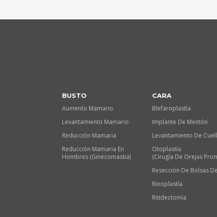
BUSTO
CARA
Aumento Mamario
Blefaroplastía
Levantamiento Mamario
Implante De Mentón
Reducción Mamaria
Levantamiento De Cuel
Reducción Mamaria En
Otoplastía
Hombres (Ginecomastia)
(Cirugía De Orejas Pro
Resección De Bolsas De
Rinoplastía
Ritidectomía