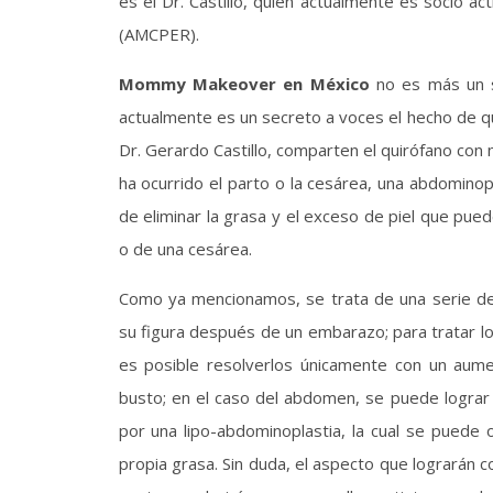
es el Dr. Castillo, quien actualmente es socio ac
(AMCPER).
Mommy Makeover en México
no es más un s
actualmente es un secreto a voces el hecho de qu
Dr. Gerardo Castillo, comparten el quirófano con
ha ocurrido el parto o la cesárea, una abdominopl
de eliminar la grasa y el exceso de piel que pue
o de una cesárea.
Como ya mencionamos, se trata de una serie de
su figura después de un embarazo; para tratar l
es posible resolverlos únicamente con un aume
busto; en el caso del abdomen, se puede lograr 
por una lipo-abdominoplastia, la cual se puede
propia grasa. Sin duda, el aspecto que lograrán co