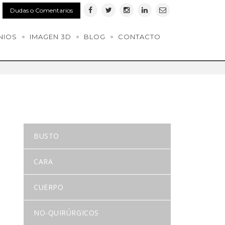
Dudas o Comentarios
NIOS
IMAGEN 3D
BLOG
CONTACTO
BUSTO
CARA
CUERPO
NO-QUIRÚRGICOS