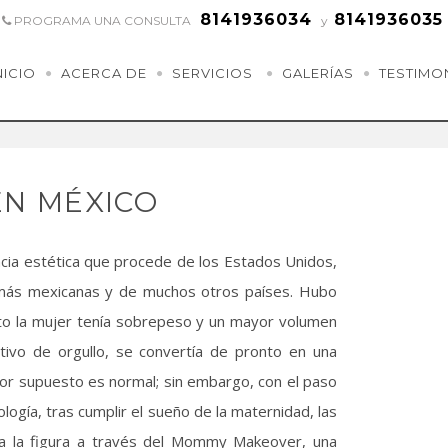
8141936034
8141936035
PROGRAMA UNA CONSULTA
y
NICIO
ACERCA DE
SERVICIOS
GALERÍAS
TESTIMO
N MÉXICO
cia estética que procede de los Estados Unidos,
ás mexicanas y de muchos otros países. Hubo
to la mujer tenía sobrepeso y un mayor volumen
ivo de orgullo, se convertía de pronto en una
por supuesto es normal; sin embargo, con el paso
ología, tras cumplir el sueño de la maternidad, las
a la figura a través del Mommy Makeover, una