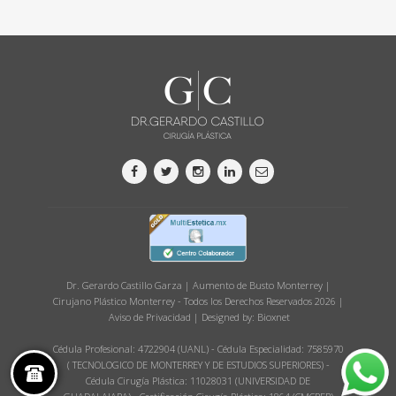
Dr. Gerardo Castillo Garza | Aumento de Busto Monterrey |
Cirujano Plástico Monterrey - Todos los Derechos Reservados 2026 |
Aviso de Privacidad
| Designed by:
Bioxnet
Cédula Profesional: 4722904 (UANL) - Cédula Especialidad: 7585970
( TECNOLOGICO DE MONTERREY Y DE ESTUDIOS SUPERIORES) -
Cédula Cirugía Plástica: 11028031 (UNIVERSIDAD DE