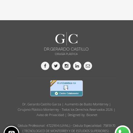
Dr. Gerardo Castillo Garza | Aumento de Busto Monterrey |
Cirujano Plástico Monterrey - Todos los Derechos Reservados 2026 |
Aviso de Privacidad
| Designed by:
Bioxnet
Cédula Profesional: 4722904 (UANL) - Cédula Especialidad: 7585970
( TECNOLOGICO DE MONTERREY Y DE ESTUDIOS SUPERIORES) -