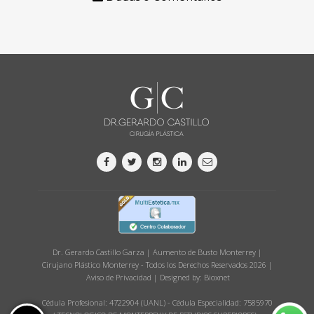
Dr. Gerardo Castillo Garza | Aumento de Busto Monterrey |
Cirujano Plástico Monterrey - Todos los Derechos Reservados 2026 |
Aviso de Privacidad
| Designed by:
Bioxnet
Cédula Profesional: 4722904 (UANL) - Cédula Especialidad: 7585970