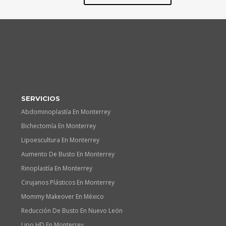
SERVICIOS
Abdominoplastía En Monterrey
Bichectomía En Monterrey
Lipoescultura En Monterrey
Aumento De Busto En Monterrey
Rinoplastía En Monterrey
Cirujanos Plásticos En Monterrey
Mommy Makeover En México
Reducción De Busto En Nuevo León
Lipo HD En Monterrey