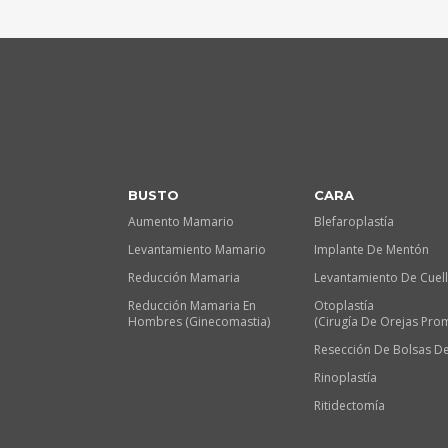
BUSTO
CARA
Aumento Mamario
Blefaroplastía
Levantamiento Mamario
Implante De Mentón
Reducción Mamaria
Levantamiento De Cuel
Reducción Mamaria En
Otoplastía
Hombres (Ginecomastia)
(Cirugía De Orejas Pro
Resección De Bolsas De
Rinoplastía
Ritidectomía