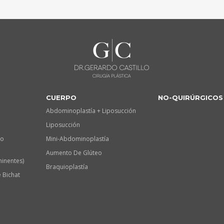
CUERPO
NO-QUIRÚRGICOS
Abdominoplastía + Liposucción
Liposucción
lo
Mini-Abdominoplastía
Aumento De Glúteo
minentes)
Braquioplastía
 Bichat