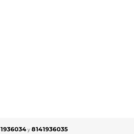
41936034
8141936035
y