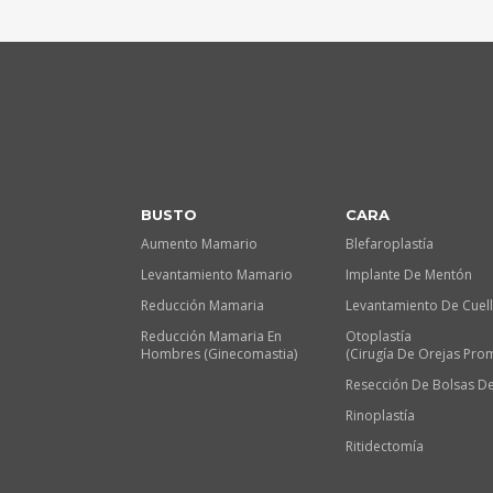
BUSTO
CARA
Aumento Mamario
Blefaroplastía
Levantamiento Mamario
Implante De Mentón
Reducción Mamaria
Levantamiento De Cuel
Reducción Mamaria En
Otoplastía
Hombres (Ginecomastia)
(Cirugía De Orejas Pro
Resección De Bolsas De
Rinoplastía
Ritidectomía