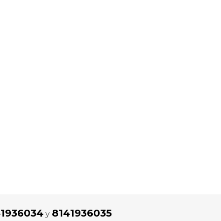
41936034
8141936035
y