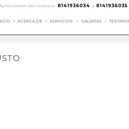
8141936034
8141936035
PROGRAMA UNA CONSULTA
y
NICIO
ACERCA DE
SERVICIOS
GALERÍAS
TESTIMO
USTO