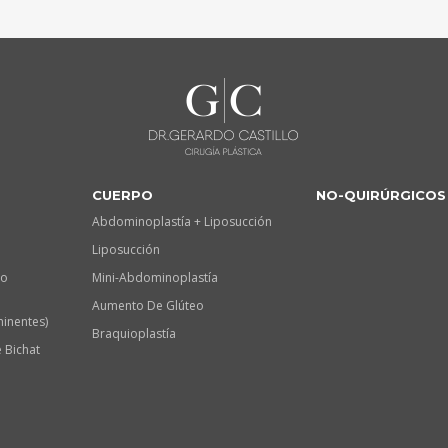
CUERPO
NO-QUIRÚRGICOS
Abdominoplastía + Liposucción
Liposucción
lo
Mini-Abdominoplastía
Aumento De Glúteo
minentes)
Braquioplastía
 Bichat