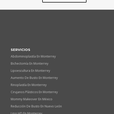
SERVICIOS
Abdominoplastía En Monterrey
Bichectomía En Monterrey
Lipoescultura En Monterrey
Aumento De Busto En Monterrey
Rinoplastía En Monterrey
Cirujanos Plásticos En Monterrey
Mommy Makeover En México
Reducción De Busto En Nuevo León
Lipo HD En Monterrey