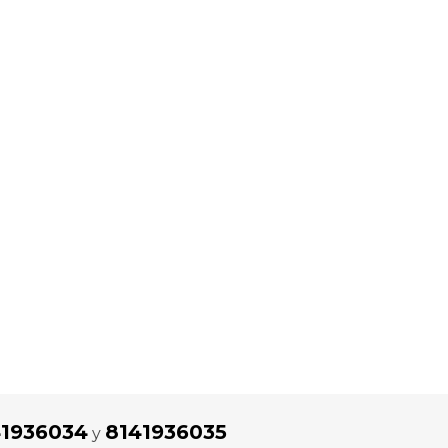
41936034
8141936035
y