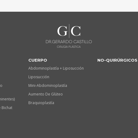
CUERPO
NO-QUIRÚRGICOS
Abdominoplastía + Liposucción
Liposucción
lo
Mini-Abdominoplastía
Aumento De Glúteo
minentes)
Braquioplastía
 Bichat