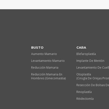
BUSTO
CARA
Aumento Mamario
Blefaroplastía
Levantamiento Mamario
Implante De Mentón
Reducción Mamaria
Levantamiento De Cuel
Reducción Mamaria En
Otoplastía
Hombres (Ginecomastia)
(Cirugía De Orejas Pro
Resección De Bolsas De
Rinoplastía
Ritidectomía