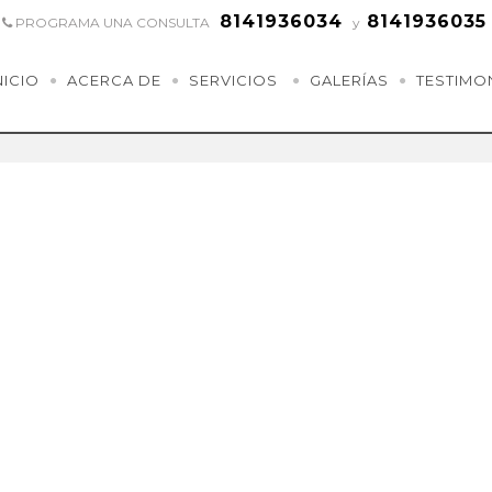
8141936034
8141936035
PROGRAMA UNA CONSULTA
y
NICIO
ACERCA DE
SERVICIOS
GALERÍAS
TESTIMO