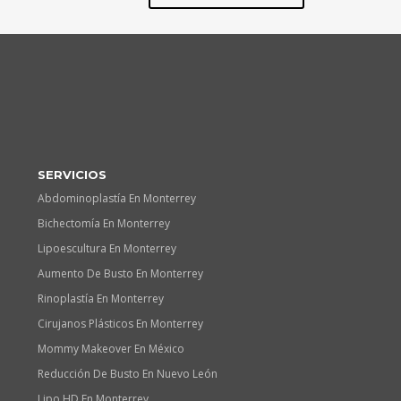
SERVICIOS
Abdominoplastía En Monterrey
Bichectomía En Monterrey
Lipoescultura En Monterrey
Aumento De Busto En Monterrey
Rinoplastía En Monterrey
Cirujanos Plásticos En Monterrey
Mommy Makeover En México
Reducción De Busto En Nuevo León
Lipo HD En Monterrey