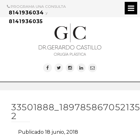
PROGRAMA UNA CONSULTA
8141936034
y
8141936035
33501888_18978586705213
2
Publicado 18 junio, 2018