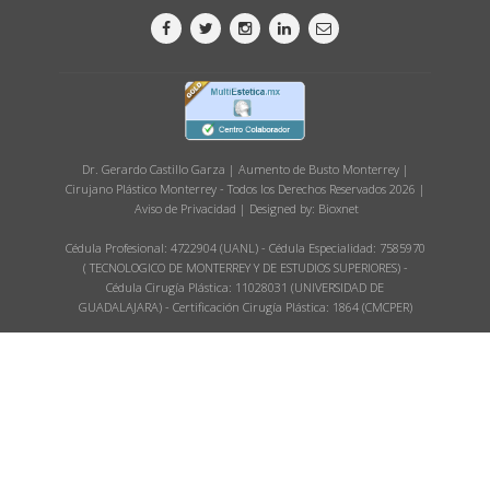
Dr. Gerardo Castillo Garza | Aumento de Busto Monterrey |
Cirujano Plástico Monterrey - Todos los Derechos Reservados 2026 |
Aviso de Privacidad
| Designed by:
Bioxnet
Cédula Profesional: 4722904 (UANL) - Cédula Especialidad: 7585970
( TECNOLOGICO DE MONTERREY Y DE ESTUDIOS SUPERIORES) -
Cédula Cirugía Plástica: 11028031 (UNIVERSIDAD DE
GUADALAJARA) - Certificación Cirugía Plástica: 1864 (CMCPER)