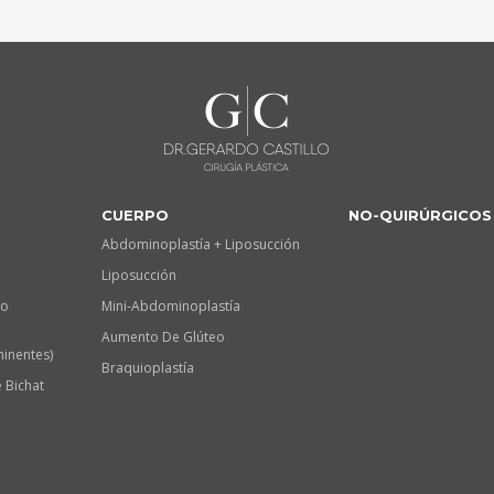
CUERPO
NO-QUIRÚRGICOS
Abdominoplastía + Liposucción
Liposucción
lo
Mini-Abdominoplastía
Aumento De Glúteo
minentes)
Braquioplastía
 Bichat