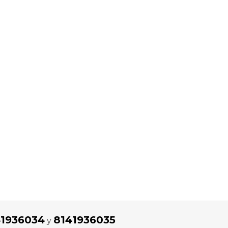
41936034
8141936035
y