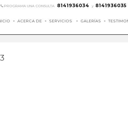
8141936034
8141936035
PROGRAMA UNA CONSULTA
y
NICIO
ACERCA DE
SERVICIOS
GALERÍAS
TESTIMO
3