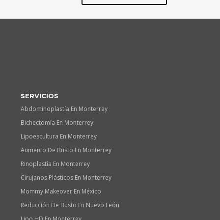
SERVICIOS
Abdominoplastía En Monterrey
Bichectomía En Monterrey
Lipoescultura En Monterrey
Aumento De Busto En Monterrey
Rinoplastía En Monterrey
Cirujanos Plásticos En Monterrey
Mommy Makeover En México
Reducción De Busto En Nuevo León
Lipo HD En Monterrey