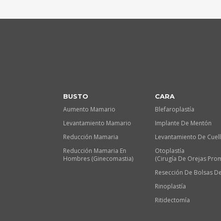
BUSTO
CARA
Aumento Mamario
Blefaroplastía
Levantamiento Mamario
Implante De Mentón
Reducción Mamaria
Levantamiento De Cuel
Reducción Mamaria En
Otoplastía
Hombres (Ginecomastia)
(Cirugía De Orejas Pro
Resección De Bolsas De
Rinoplastía
Ritidectomía