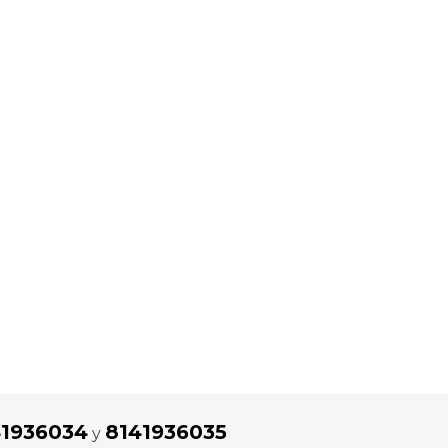
41936034
8141936035
y