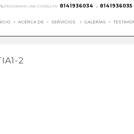
8141936034
8141936035
PROGRAMA UNA CONSULTA
y
NICIO
ACERCA DE
SERVICIOS
GALERÍAS
TESTIMO
IA1-2