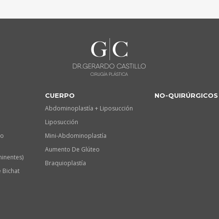
CUERPO
NO-QUIRÚRGICOS
Abdominoplastía + Liposucción
Liposucción
lo
Mini-Abdominoplastía
Aumento De Glúteo
minentes)
Braquioplastía
 Bichat