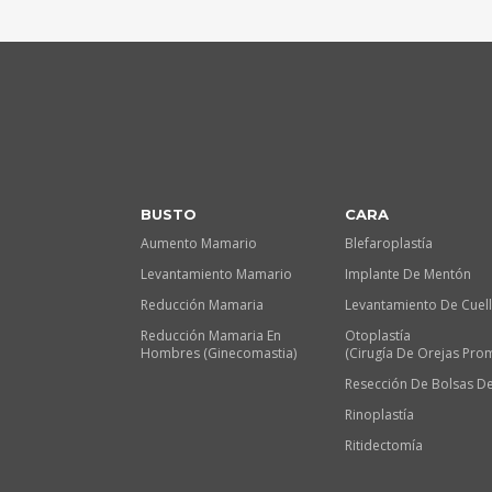
BUSTO
CARA
Aumento Mamario
Blefaroplastía
Levantamiento Mamario
Implante De Mentón
Reducción Mamaria
Levantamiento De Cuel
Reducción Mamaria En
Otoplastía
Hombres (Ginecomastia)
(Cirugía De Orejas Pro
Resección De Bolsas De
Rinoplastía
Ritidectomía