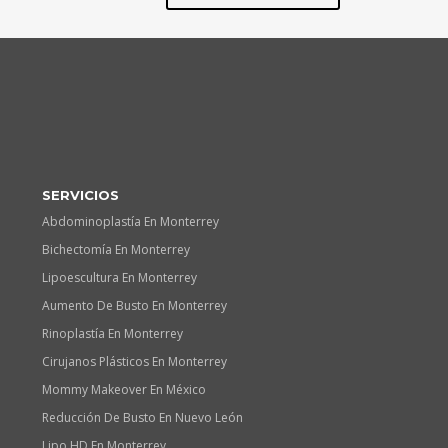
SERVICIOS
Abdominoplastía En Monterrey
Bichectomía En Monterrey
Lipoescultura En Monterrey
Aumento De Busto En Monterrey
Rinoplastía En Monterrey
Cirujanos Plásticos En Monterrey
Mommy Makeover En México
Reducción De Busto En Nuevo León
Lipo HD En Monterrey