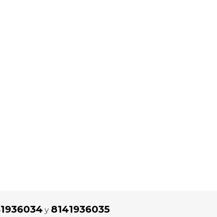
41936034
8141936035
y