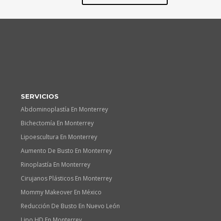
SERVICIOS
Abdominoplastía En Monterrey
Bichectomía En Monterrey
Lipoescultura En Monterrey
Aumento De Busto En Monterrey
Rinoplastía En Monterrey
Cirujanos Plásticos En Monterrey
Mommy Makeover En México
Reducción De Busto En Nuevo León
Lipo HD En Monterrey