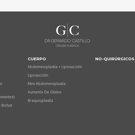
CUERPO
NO-QUIRÚRGICOS
Abdominoplastía + Liposucción
Liposucción
lo
Mini-Abdominoplastía
Aumento De Glúteo
minentes)
Braquioplastía
 Bichat