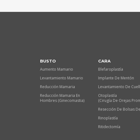
BUSTO
CARA
Aumento Mamario
Blefaroplastía
Levantamiento Mamario
Implante De Mentón
Reducción Mamaria
Levantamiento De Cuel
Reducción Mamaria En
Otoplastía
Hombres (Ginecomastia)
(Cirugía De Orejas Pro
Resección De Bolsas De
Rinoplastía
Ritidectomía