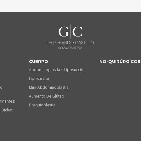
CUERPO
NO-QUIRÚRGICOS
Abdominoplastía + Liposucción
Liposucción
lo
Mini-Abdominoplastía
Aumento De Glúteo
minentes)
Braquioplastía
 Bichat