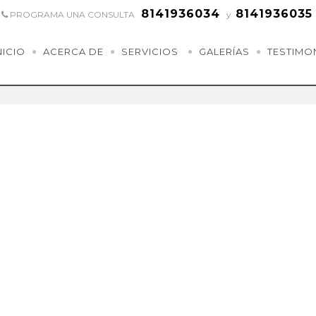
8141936034
8141936035
PROGRAMA UNA CONSULTA
y
NICIO
ACERCA DE
SERVICIOS
GALERÍAS
TESTIMO