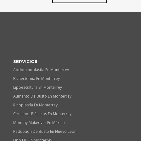
SERVICIOS
Abdominoplastía En Monterrey
Bichectomía En Monterrey
Lipoescultura En Monterrey
Aumento De Busto En Monterrey
Rinoplastía En Monterrey
Cirujanos Plásticos En Monterrey
Mommy Makeover En México
Reducción De Busto En Nuevo León
Lipo HD En Monterrey