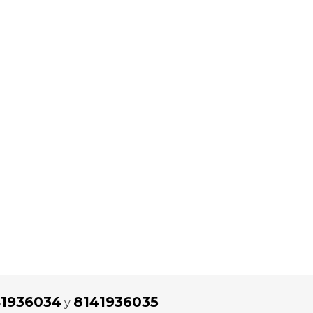
41936034
8141936035
y