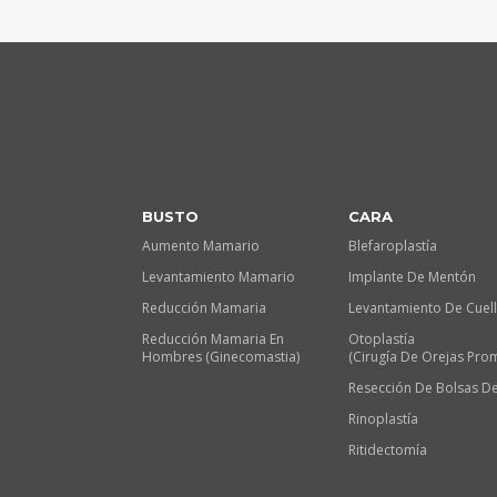
BUSTO
CARA
Aumento Mamario
Blefaroplastía
Levantamiento Mamario
Implante De Mentón
Reducción Mamaria
Levantamiento De Cuel
Reducción Mamaria En
Otoplastía
Hombres (Ginecomastia)
(Cirugía De Orejas Pro
Resección De Bolsas De
Rinoplastía
Ritidectomía