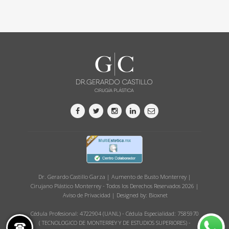
Dr. Gerardo Castillo Garza | Aumento de Busto Monterrey |
Cirujano Plástico Monterrey - Todos los Derechos Reservados 2026 |
Aviso de Privacidad
| Designed by:
Bioxnet
Cédula Profesional: 4722904 (UANL) - Cédula Especialidad: 7585970
( TECNOLOGICO DE MONTERREY Y DE ESTUDIOS SUPERIORES) -