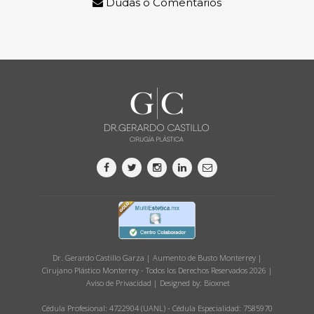
Dudas o Comentarios
Dr. Gerardo Castillo Garza | Aumento de Busto Monterrey |
Cirujano Plástico Monterrey - Todos los Derechos Reservados 2026 |
Aviso de Privacidad
| Designed by:
Bioxnet
Cédula Profesional: 4722904 (UANL) - Cédula Especialidad: 7585970