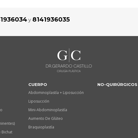
41936034
8141936035
y
CUERPO
NO-QUIRÚRGICOS
Abdominoplastía + Liposucción
Liposucción
lo
Mini-Abdominoplastía
Aumento De Glúteo
minentes)
Braquioplastía
 Bichat