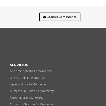
Dudas o Comentarios
SERVICIOS
Abdominoplastía En Monterrey
Bichectomía En Monterrey
Lipoescultura En Monterrey
Aumento De Busto En Monterrey
Rinoplastía En Monterrey
Cirujanos Plásticos En Monterrey