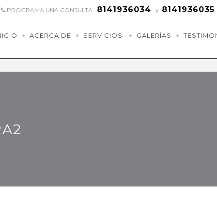
8141936034
8141936035
PROGRAMA UNA CONSULTA
y
NICIO
ACERCA DE
SERVICIOS
GALERÍAS
TESTIMO
RA2