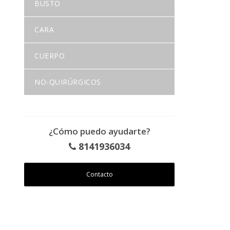
BUSTO
CARA
CUERPO
NO-QUIRÚRGICOS
¿Cómo puedo ayudarte?
8141936034
Contacto