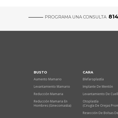
81
PROGRAMA UNA CONSULTA
BUSTO
CARA
Aumento Mamario
Blefaroplastía
Levantamiento Mamario
Implante De Mentón
Reducción Mamaria
Levantamiento De Cuel
Reducción Mamaria En
Otoplastía
Hombres (Ginecomastia)
(Cirugía De Orejas Pro
Resección De Bolsas De